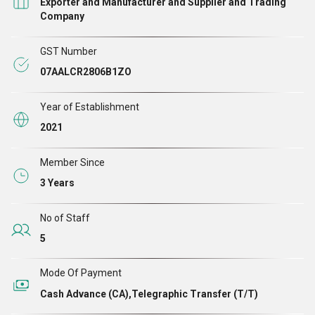
Exporter and Manufacturer and Supplier and Trading
उन्होंने हमसे खरीदे हैं।
Company
GST Number
07AALCR2806B1ZO
Year of Establishment
2021
Member Since
3 Years
No of Staff
5
Mode Of Payment
Cash Advance (CA),Telegraphic Transfer (T/T)