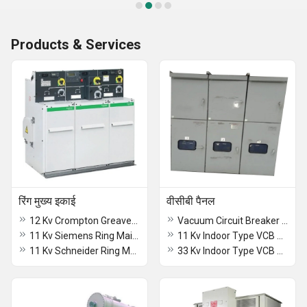
Products & Services
रिंग मुख्य इकाई
वीसीबी पैनल
12 Kv Crompton Greaves Ring Main Unit
Vacuum Circuit Breaker Panel
11 Kv Siemens Ring Main Unit
11 Kv Indoor Type VCB Panel
11 Kv Schneider Ring Main Unit
33 Kv Indoor Type VCB Panel