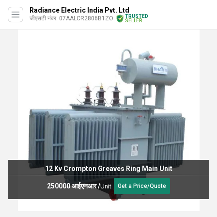
Radiance Electric India Pvt. Ltd
TRUSTED
जीएसटी नंबर. 07AALCR2806B1ZO
SELLER
12 Kv Crompton Greaves Ring Main Unit
250000 आईएनआर
/
Unit
Get a Price/Quote