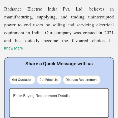
Radiance Electric India Pvt. Ltd. believes in
manufacturing, supplying, and trading uninterrupted
power to end users by selling and servicing electrical
equipment in India. Our company was created in 2021
and has quickly become the favoured choice for
electrical products around the country. Our product
Know More
range includes Ring Main Unit, VCB Panel, Compact
Substation, Electric Substation, HT Panel, and more. We
Share a Quick Message with us
conduct all our business operations out of New Delhi,
India. We offer various services including Oil Filtration
Get Quotation
Get Price List
Discuss Requirement
Service, etc.
Enter Buying Requirement Details
Key Facts of Radiance Electric India Pvt. Ltd.