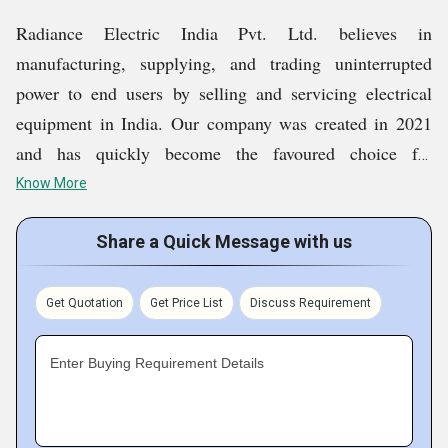
Radiance Electric India Pvt. Ltd. believes in
manufacturing, supplying, and trading uninterrupted
power to end users by selling and servicing electrical
equipment in India. Our company was created in 2021
and has quickly become the favoured choice for
electrical products around the country. Our product
Know More
range includes Ring Main Unit, VCB Panel, Compact
Substation, Electric Substation, HT Panel, and more. We
Share a Quick Message with us
conduct all our business operations out of New Delhi,
India. We offer various services including Oil Filtration
Get Quotation
Get Price List
Discuss Requirement
Service, etc.
Enter Buying Requirement Details
Key Facts of Radiance Electric India Pvt. Ltd.