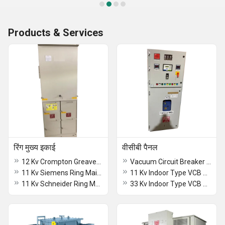
Products & Services
रिंग मुख्य इकाई
वीसीबी पैनल
12 Kv Crompton Greaves Ring Main Unit
Vacuum Circuit Breaker Panel
11 Kv Siemens Ring Main Unit
11 Kv Indoor Type VCB Panel
11 Kv Schneider Ring Main Unit
33 Kv Indoor Type VCB Panel