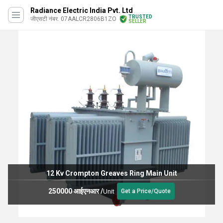
Radiance Electric India Pvt. Ltd
TRUSTED
जीएसटी नंबर. 07AALCR2806B1ZO
SELLER
12 Kv Crompton Greaves Ring Main Unit
250000 आईएनआर
/
Unit
Get a Price/Quote