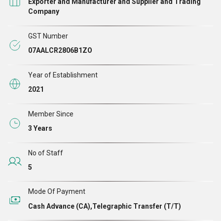
Exporter and Manufacturer and Supplier and Trading
उन्होंने हमसे खरीदे हैं।
Company
GST Number
07AALCR2806B1ZO
Year of Establishment
2021
Member Since
3 Years
No of Staff
5
Mode Of Payment
Cash Advance (CA),Telegraphic Transfer (T/T)