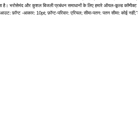
ान करता है। भरोसेमंद और कुशल बिजली प्रबंधन समाधानों के लिए हमारे ऑयल-कूल्ड कॉम्
-लेआउट: फ़ॉन्ट -आकार: 10pt; फ़ॉन्ट-परिवार: एरियल; सीमा-पतन: पतन सीमा: कोई नहीं;