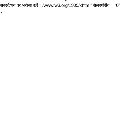
पैक्ट सबस्टेशन पर भरोसा करें। /www.w3.org/1999/xhtml" सेलस्पेसिंग = "0"
">